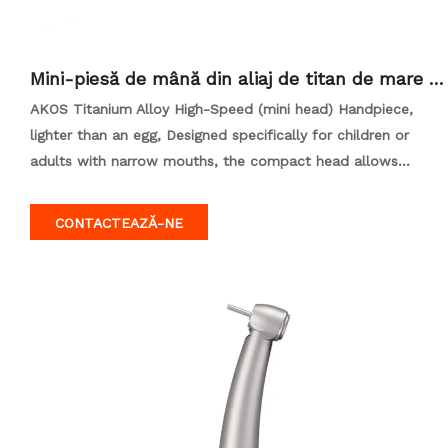
Mini-piesă de mână din aliaj de titan de mare vi
teză Compatibilă cu KAVO-copy
AKOS Titanium Alloy High-Speed (mini head) Handpiece,
lighter than an egg, Designed specifically for children or
adults with narrow mouths, the compact head allows
doctors to more accurately target hard-to-reach areas such
as fissures and interproximal surfaces, reducing damage to
CONTACTEAZĂ-NE
healthy teeth and enhancing operational precision.
Compatible with NSK fiber optic quick connectors.