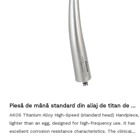
Piesă de mână standard din aliaj de titan de ma
re viteză Compatibilă cu KAVO-copy
AKOS Titanium Alloy High-Speed (standard head) Handpiece,
lighter than an egg, designed for high-frequency use. It has
excellent corrosion resistance characteristics. The clinical
application covers over 80%.Compatible with NSK fiber