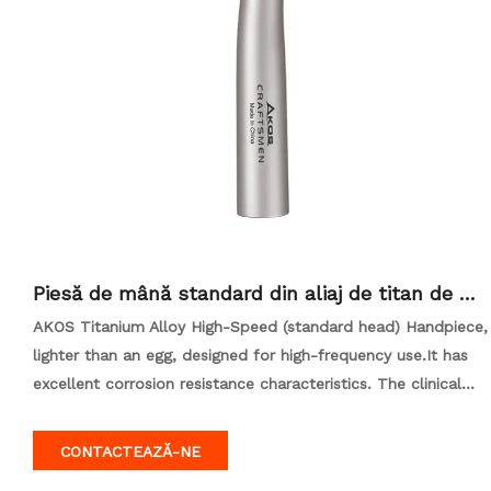
Piesă de mână standard din aliaj de titan de ma
re viteză
AKOS Titanium Alloy High-Speed (standard head) Handpiece,
lighter than an egg, designed for high-frequency use.It has
excellent corrosion resistance characteristics. The clinical
application covers over 80%.Compatible with KAVO fiber
optic quick connectors.
CONTACTEAZĂ-NE