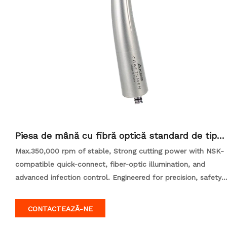
Piesa de mână cu fibră optică standard de tip N
SK
Max.350,000 rpm of stable, Strong cutting power with NSK-
compatible quick-connect, fiber-optic illumination, and
advanced infection control. Engineered for precision, safety,
and all-day comfort.
CONTACTEAZĂ-NE