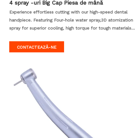
4 spray -uri Big Cap Piesa de mână
Experience effortless cutting with our high-speed dental
handpiece. Featuring Four-hole water spray,3D atomization
spray for superior cooling, high torque for tough materials
like zirconia, and whisper-quiet operation. Ideal for fine
cutting work. Shop confidently.
CONTACTEAZĂ-NE