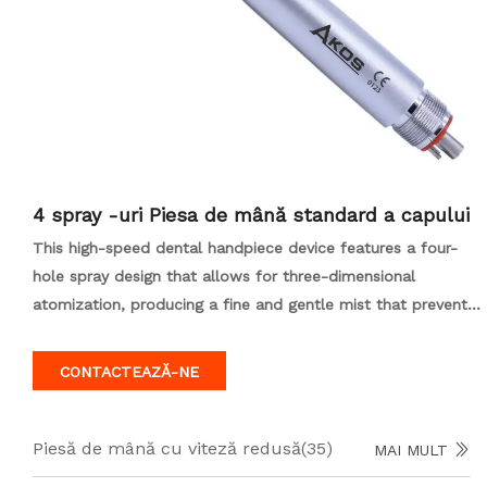
4 spray -uri Piesa de mână standard a capului
This high-speed dental handpiece device features a four-
hole spray design that allows for three-dimensional
atomization, producing a fine and gentle mist that prevents
thermal damage and reduces irritation to wounds. The high
torque design allows for easy cutting of teeth. The high-
CONTACTEAZĂ-NE
precision dynamic balance design ensures smooth and
durable operation. Additionally, its low-noise operation
protects hearing and alleviates patient anxiety.
Piesă de mână cu viteză redusă
(35)
MAI MULT