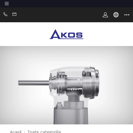
Acasă
|
Toate categoriile