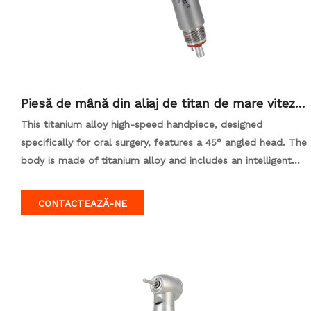
Piesă de mână din aliaj de titan de mare viteză
45° Compatibilă cu KAVO-copy
This titanium alloy high-speed handpiece, designed
specifically for oral surgery, features a 45° angled head. The
body is made of titanium alloy and includes an intelligent
pressure relief system, a water filter (for easy replacement),
and a rear exhaust design. It truly delivers a "light, precise,
CONTACTEAZĂ-NE
and stable" dental surgery experience, making minimally
invasive tooth extraction much easier.