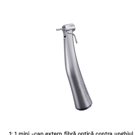
1: 1 mini -cap extern fibră optică contra unghiul