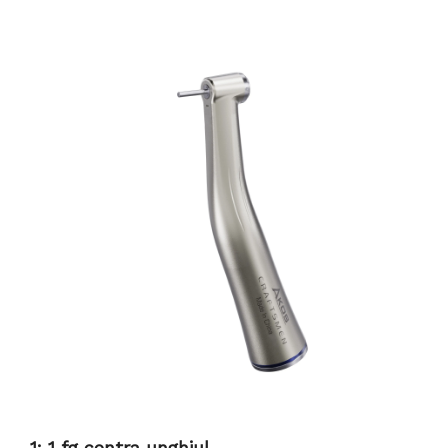
1: 1 fg contra unghiul